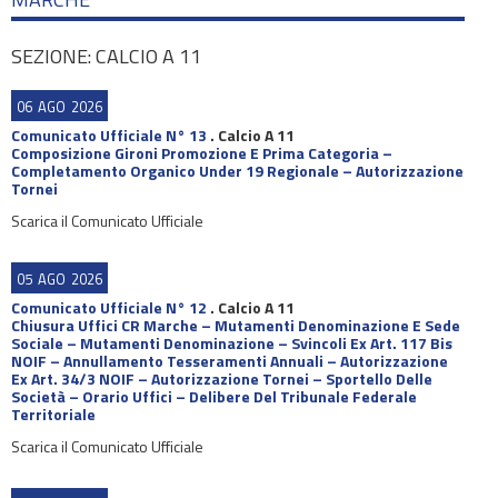
SEZIONE: CALCIO A 11
06
AGO
2026
Comunicato Ufficiale N° 13
.
Calcio A 11
Composizione Gironi Promozione E Prima Categoria –
Completamento Organico Under 19 Regionale – Autorizzazione
Tornei
Scarica il Comunicato Ufficiale
05
AGO
2026
Comunicato Ufficiale N° 12
.
Calcio A 11
Chiusura Uffici CR Marche – Mutamenti Denominazione E Sede
Sociale – Mutamenti Denominazione – Svincoli Ex Art. 117 Bis
NOIF – Annullamento Tesseramenti Annuali – Autorizzazione
Ex Art. 34/3 NOIF – Autorizzazione Tornei – Sportello Delle
Società – Orario Uffici – Delibere Del Tribunale Federale
Territoriale
Scarica il Comunicato Ufficiale