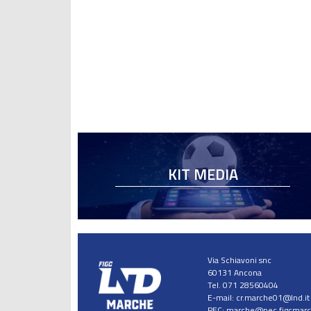
KIT MEDIA
Via Schiavoni snc
60131 Ancona
Tel. 071 28560404
E-mail:
cr.marche01@lnd.it
PEC:
marche@pec.figcmarch