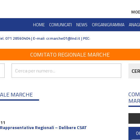
MOD
HOME
COMUNICATI
NEWS
ORGANIGRAMMA
ANAG
Tel. 071 28560404 | E-mail:
cr.marche01@lnd.it | PEC:
COMITATO REGIONALE MARCHE
CE
COM
NALE MARCHE
MAR
 11
Rappresentative Regionali – Delibere CSAT
0