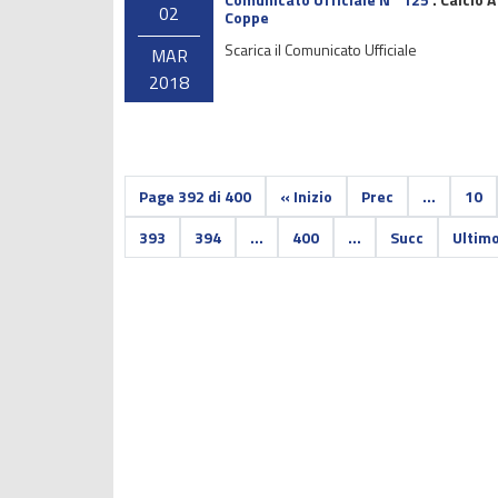
02
Coppe
Scarica il Comunicato Ufficiale
MAR
2018
Page 392 di 400
« Inizio
Prec
...
10
393
394
...
400
...
Succ
Ultim