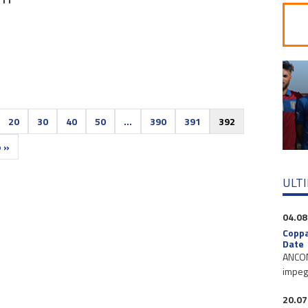
20
30
40
50
...
390
391
392
o »
ULT
04.08
Coppa
Date
ANCONA
impegn
20.07