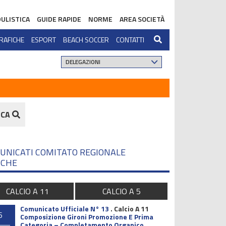
ULISTICA
GUIDE RAPIDE
NORME
AREA SOCIETÀ
RAFICHE
ESPORT
BEACH SOCCER
CONTATTI
RCA
UNICATI COMITATO REGIONALE
CHE
CALCIO A 11
CALCIO A 5
Comunicato Ufficiale N° 13
.
Calcio A 11
6
Composizione Gironi Promozione E Prima
Categoria – Completamento Organico