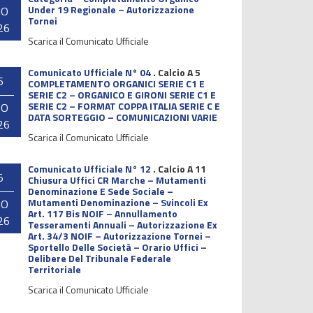
Under 19 Regionale – Autorizzazione
GO
Tornei
26
Scarica il Comunicato Ufficiale
Comunicato Ufficiale N° 04
.
Calcio A 5
6
COMPLETAMENTO ORGANICI SERIE C1 E
SERIE C2 – ORGANICO E GIRONI SERIE C1 E
SERIE C2 – FORMAT COPPA ITALIA SERIE C E
GO
DATA SORTEGGIO – COMUNICAZIONI VARIE
26
Scarica il Comunicato Ufficiale
Comunicato Ufficiale N° 12
.
Calcio A 11
5
Chiusura Uffici CR Marche – Mutamenti
Denominazione E Sede Sociale –
Mutamenti Denominazione – Svincoli Ex
GO
Art. 117 Bis NOIF – Annullamento
26
Tesseramenti Annuali – Autorizzazione Ex
Art. 34/3 NOIF – Autorizzazione Tornei –
Sportello Delle Società – Orario Uffici –
Delibere Del Tribunale Federale
Territoriale
Scarica il Comunicato Ufficiale