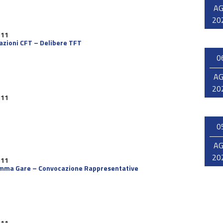
A
20
 11
azioni CFT – Delibere TFT
0
A
20
 11
0
A
20
 11
ramma Gare – Convocazione Rappresentative
 11