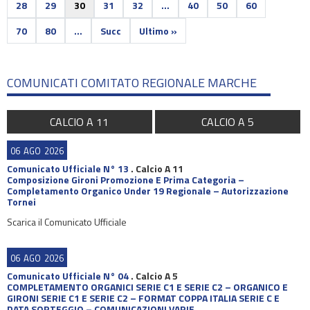
28
29
30
31
32
...
40
50
60
70
80
...
Succ
Ultimo »
COMUNICATI COMITATO REGIONALE MARCHE
CALCIO A 11
CALCIO A 5
06
AGO
2026
Comunicato Ufficiale N° 13
.
Calcio A 11
Composizione Gironi Promozione E Prima Categoria –
Completamento Organico Under 19 Regionale – Autorizzazione
Tornei
Scarica il Comunicato Ufficiale
06
AGO
2026
Comunicato Ufficiale N° 04
.
Calcio A 5
COMPLETAMENTO ORGANICI SERIE C1 E SERIE C2 – ORGANICO E
GIRONI SERIE C1 E SERIE C2 – FORMAT COPPA ITALIA SERIE C E
DATA SORTEGGIO – COMUNICAZIONI VARIE