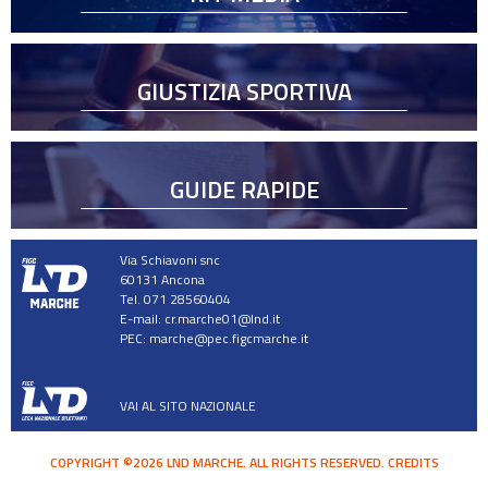
GIUSTIZIA SPORTIVA
GUIDE RAPIDE
Via Schiavoni snc
60131 Ancona
Tel. 071 28560404
E-mail:
cr.marche01@lnd.it
PEC:
marche@pec.figcmarche.it
VAI AL SITO NAZIONALE
COPYRIGHT ©2026 LND MARCHE. ALL RIGHTS RESERVED.
CREDITS