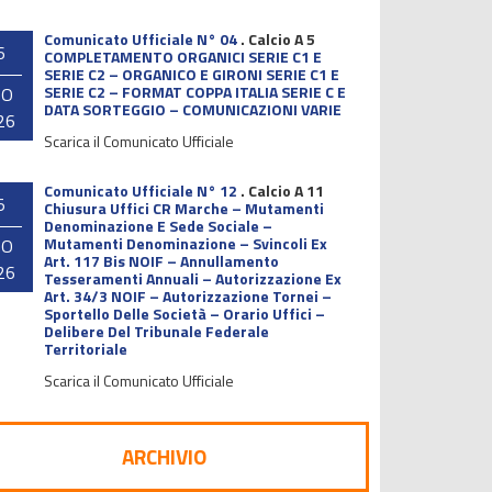
Comunicato Ufficiale N° 04
.
Calcio A 5
6
COMPLETAMENTO ORGANICI SERIE C1 E
SERIE C2 – ORGANICO E GIRONI SERIE C1 E
SERIE C2 – FORMAT COPPA ITALIA SERIE C E
GO
DATA SORTEGGIO – COMUNICAZIONI VARIE
26
Scarica il Comunicato Ufficiale
Comunicato Ufficiale N° 12
.
Calcio A 11
5
Chiusura Uffici CR Marche – Mutamenti
Denominazione E Sede Sociale –
Mutamenti Denominazione – Svincoli Ex
GO
Art. 117 Bis NOIF – Annullamento
26
Tesseramenti Annuali – Autorizzazione Ex
Art. 34/3 NOIF – Autorizzazione Tornei –
Sportello Delle Società – Orario Uffici –
Delibere Del Tribunale Federale
Territoriale
Scarica il Comunicato Ufficiale
ARCHIVIO