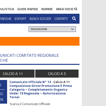
ULISTICA
GUIDE RAPIDE
NORME
AREA SOCIETÀ
RAFICHE
ESPORT
BEACH SOCCER
CONTATTI
UNICATI COMITATO REGIONALE
CHE
CALCIO A 11
CALCIO A 5
Comunicato Ufficiale N° 13
.
Calcio A 11
6
Composizione Gironi Promozione E Prima
Categoria – Completamento Organico
Under 19 Regionale – Autorizzazione
GO
Tornei
26
Scarica il Comunicato Ufficiale