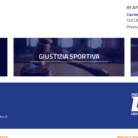
01.07
Cerim
CLICCA
Premi
GIUSTIZIA SPORTIVA
e.it
DITS
PRIVACY PO