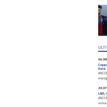
ULT
04.08
Coppa
Date
ANCONA
impegn
20.07
LND, 
ANCONA
visiva