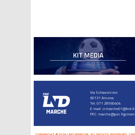
KIT MEDIA
Via Schiavoni snc
60131 Ancona
Tel. 071 28560404
E-mail:
cr.marche01@lnd.it
PEC:
marche@pec.figcmarch
COPYRIGHT ©2026 LND MARCHE. ALL RIGHTS RESERVED.
CRE