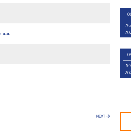
0
A
20
nload
0
A
20
NEXT