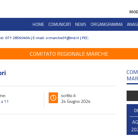
MOD
HOME
COMUNICATI
NEWS
ORGANIGRAMMA
ANAG
Tel. 071 28560404 | E-mail:
cr.marche01@lnd.it | PEC:
COMITATO REGIONALE MARCHE
ri
COM
MAR
ne:
scritto il:
o a 11
24 Giugno 2024
0
A
20