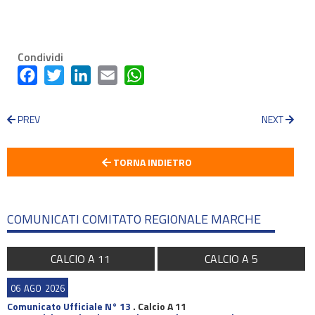
Condividi
Facebook
Twitter
LinkedIn
Email
WhatsApp
PREV
NEXT
TORNA INDIETRO
COMUNICATI COMITATO REGIONALE MARCHE
CALCIO A 11
CALCIO A 5
06
AGO
2026
Comunicato Ufficiale N° 13
.
Calcio A 11