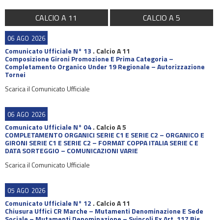
CALCIO A 11
CALCIO A 5
06
AGO
2026
Comunicato Ufficiale N° 13
.
Calcio A 11
Composizione Gironi Promozione E Prima Categoria –
Completamento Organico Under 19 Regionale – Autorizzazione
Tornei
Scarica il Comunicato Ufficiale
06
AGO
2026
Comunicato Ufficiale N° 04
.
Calcio A 5
COMPLETAMENTO ORGANICI SERIE C1 E SERIE C2 – ORGANICO E
GIRONI SERIE C1 E SERIE C2 – FORMAT COPPA ITALIA SERIE C E
DATA SORTEGGIO – COMUNICAZIONI VARIE
Scarica il Comunicato Ufficiale
05
AGO
2026
Comunicato Ufficiale N° 12
.
Calcio A 11
Chiusura Uffici CR Marche – Mutamenti Denominazione E Sede
Sociale – Mutamenti Denominazione – Svincoli Ex Art. 117 Bis