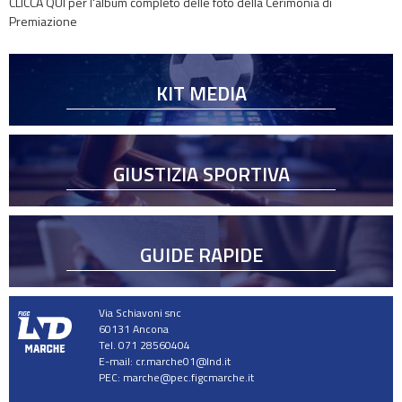
CLICCA QUI per l'album completo delle foto della Cerimonia di
Premiazione
KIT MEDIA
GIUSTIZIA SPORTIVA
GUIDE RAPIDE
Via Schiavoni snc
60131 Ancona
Tel. 071 28560404
E-mail:
cr.marche01@lnd.it
PEC:
marche@pec.figcmarche.it