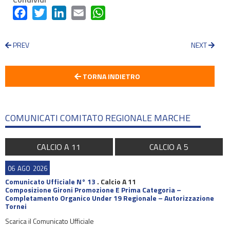
Facebook
Twitter
LinkedIn
Email
WhatsApp
PREV
NEXT
TORNA INDIETRO
COMUNICATI COMITATO REGIONALE MARCHE
CALCIO A 11
CALCIO A 5
06
AGO
2026
Comunicato Ufficiale N° 13
.
Calcio A 11
Composizione Gironi Promozione E Prima Categoria –
Completamento Organico Under 19 Regionale – Autorizzazione
Tornei
Scarica il Comunicato Ufficiale