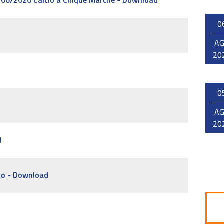
9/06/2020 Calcio a Cinque Marche - Download
0
A
20
0
A
20
d
o - Download