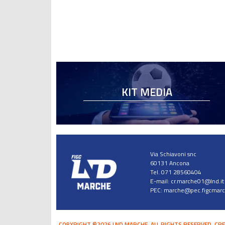
KIT MEDIA
Via Schiavoni snc
60131 Ancona
Tel. 071 28560404
E-mail:
cr.marche01@lnd.it
PEC:
marche@pec.figcmarch
COPYRIGHT ©2026 LND MARCHE. ALL RIGHTS RESERVED.
CRE