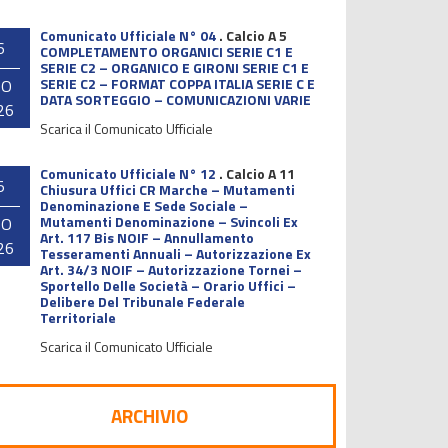
Comunicato Ufficiale N° 04
.
Calcio A 5
6
COMPLETAMENTO ORGANICI SERIE C1 E
SERIE C2 – ORGANICO E GIRONI SERIE C1 E
SERIE C2 – FORMAT COPPA ITALIA SERIE C E
GO
DATA SORTEGGIO – COMUNICAZIONI VARIE
26
Scarica il Comunicato Ufficiale
Comunicato Ufficiale N° 12
.
Calcio A 11
5
Chiusura Uffici CR Marche – Mutamenti
Denominazione E Sede Sociale –
Mutamenti Denominazione – Svincoli Ex
GO
Art. 117 Bis NOIF – Annullamento
26
Tesseramenti Annuali – Autorizzazione Ex
Art. 34/3 NOIF – Autorizzazione Tornei –
Sportello Delle Società – Orario Uffici –
Delibere Del Tribunale Federale
Territoriale
Scarica il Comunicato Ufficiale
ARCHIVIO