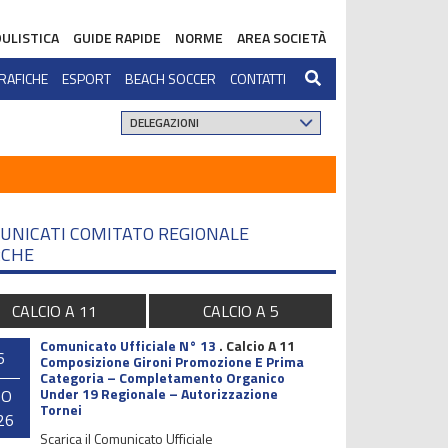
ULISTICA
GUIDE RAPIDE
NORME
AREA SOCIETÀ
RAFICHE
ESPORT
BEACH SOCCER
CONTATTI
UNICATI COMITATO REGIONALE
CHE
CALCIO A 11
CALCIO A 5
Comunicato Ufficiale N° 13
.
Calcio A 11
6
Composizione Gironi Promozione E Prima
Categoria – Completamento Organico
Under 19 Regionale – Autorizzazione
GO
Tornei
26
Scarica il Comunicato Ufficiale