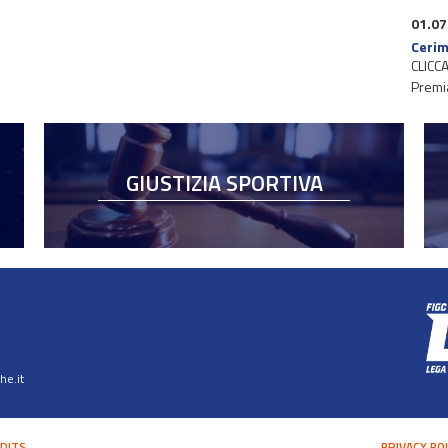
01.07
Cerim
CLICCA
Premi
GIUSTIZIA SPORTIVA
e.it
DITS
PRIVACY PO