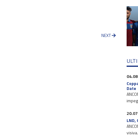
NEXT
ULT
04.08
Coppa
Date
ANCONA
impegn
20.07
LND, 
ANCONA
visiva