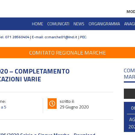
MOD
HOME
COMUNICATI
NEWS
ORGANIGRAMMA
ANAG
Tel. 071 28560404 | E-mail:
cr.marche01@lnd.it | PEC:
COMITATO REGIONALE MARCHE
/2020 – COMPLETAMENTO
COM
MAR
AZIONI VARIE
ne:
scritto il:
 a 5
29 Giugno 2020
0
A
20