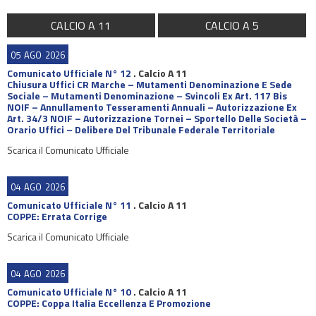
CALCIO A 11
CALCIO A 5
05
AGO
2026
Comunicato Ufficiale N° 12
.
Calcio A 11
Chiusura Uffici CR Marche – Mutamenti Denominazione E Sede
Sociale – Mutamenti Denominazione – Svincoli Ex Art. 117 Bis
NOIF – Annullamento Tesseramenti Annuali – Autorizzazione Ex
Art. 34/3 NOIF – Autorizzazione Tornei – Sportello Delle Società –
Orario Uffici – Delibere Del Tribunale Federale Territoriale
Scarica il Comunicato Ufficiale
04
AGO
2026
Comunicato Ufficiale N° 11
.
Calcio A 11
COPPE: Errata Corrige
Scarica il Comunicato Ufficiale
04
AGO
2026
Comunicato Ufficiale N° 10
.
Calcio A 11
COPPE: Coppa Italia Eccellenza E Promozione