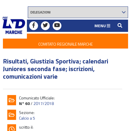
MENU
COMITATO REGIONALE MARCHE
Risultati, Giustizia Sportiva; calendari
Juniores seconda fase; iscrizioni,
comunicazioni varie
Comunicato Ufficiale:
N° 60
/
2017/2018
Sezione:
Calcio a 5
scritto il: