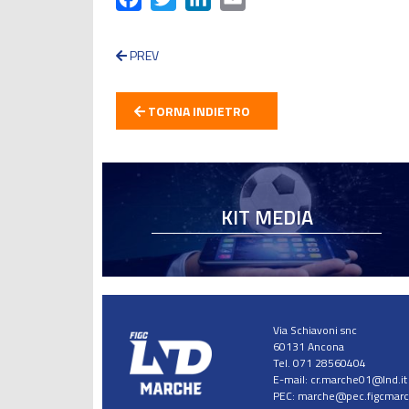
PREV
TORNA INDIETRO
KIT MEDIA
Via Schiavoni snc
60131 Ancona
Tel. 071 28560404
E-mail:
cr.marche01@lnd.it
PEC:
marche@pec.figcmarch