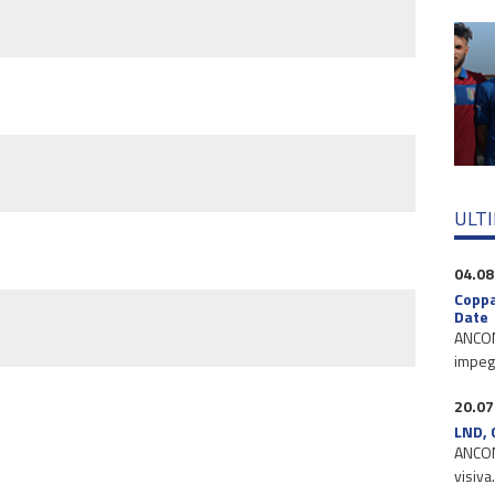
ULT
04.08
Coppa
Date
ANCONA
impegn
20.07
LND, 
ANCONA
visiva