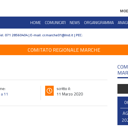
MOD
HOME
COMUNICATI
NEWS
ORGANIGRAMMA
ANAG
Tel. 071 28560404 | E-mail:
cr.marche01@lnd.it | PEC:
COMITATO REGIONALE MARCHE
COM
MAR
ne:
scritto il:
o a 11
11 Marzo 2020
0
A
20