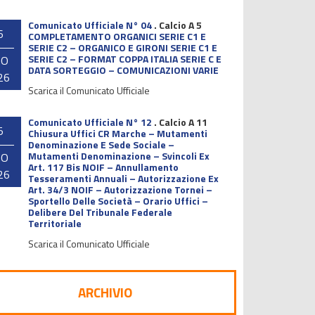
Comunicato Ufficiale N° 04
.
Calcio A 5
6
COMPLETAMENTO ORGANICI SERIE C1 E
SERIE C2 – ORGANICO E GIRONI SERIE C1 E
SERIE C2 – FORMAT COPPA ITALIA SERIE C E
GO
DATA SORTEGGIO – COMUNICAZIONI VARIE
26
Scarica il Comunicato Ufficiale
Comunicato Ufficiale N° 12
.
Calcio A 11
5
Chiusura Uffici CR Marche – Mutamenti
Denominazione E Sede Sociale –
Mutamenti Denominazione – Svincoli Ex
GO
Art. 117 Bis NOIF – Annullamento
26
Tesseramenti Annuali – Autorizzazione Ex
Art. 34/3 NOIF – Autorizzazione Tornei –
Sportello Delle Società – Orario Uffici –
Delibere Del Tribunale Federale
Territoriale
Scarica il Comunicato Ufficiale
ARCHIVIO