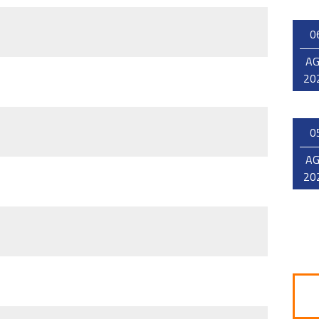
0
A
20
0
A
20