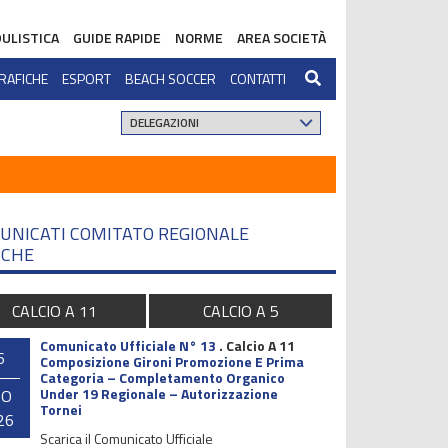
ULISTICA
GUIDE RAPIDE
NORME
AREA SOCIETÀ
RAFICHE
ESPORT
BEACH SOCCER
CONTATTI
UNICATI COMITATO REGIONALE
CHE
CALCIO A 11
CALCIO A 5
Comunicato Ufficiale N° 13
.
Calcio A 11
6
Composizione Gironi Promozione E Prima
Categoria – Completamento Organico
Under 19 Regionale – Autorizzazione
GO
Tornei
26
Scarica il Comunicato Ufficiale