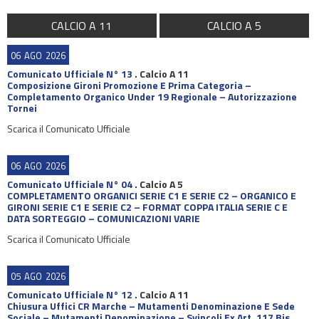
CALCIO A 11
CALCIO A 5
06
AGO
2026
Comunicato Ufficiale N° 13
.
Calcio A 11
Composizione Gironi Promozione E Prima Categoria –
Completamento Organico Under 19 Regionale – Autorizzazione
Tornei
Scarica il Comunicato Ufficiale
06
AGO
2026
Comunicato Ufficiale N° 04
.
Calcio A 5
COMPLETAMENTO ORGANICI SERIE C1 E SERIE C2 – ORGANICO E
GIRONI SERIE C1 E SERIE C2 – FORMAT COPPA ITALIA SERIE C E
DATA SORTEGGIO – COMUNICAZIONI VARIE
Scarica il Comunicato Ufficiale
05
AGO
2026
Comunicato Ufficiale N° 12
.
Calcio A 11
Chiusura Uffici CR Marche – Mutamenti Denominazione E Sede
Sociale – Mutamenti Denominazione – Svincoli Ex Art. 117 Bis