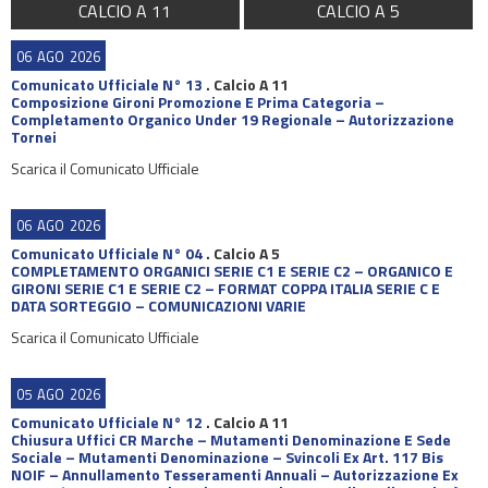
CALCIO A 11
CALCIO A 5
06
AGO
2026
Comunicato Ufficiale N° 13
.
Calcio A 11
Composizione Gironi Promozione E Prima Categoria –
Completamento Organico Under 19 Regionale – Autorizzazione
Tornei
Scarica il Comunicato Ufficiale
06
AGO
2026
Comunicato Ufficiale N° 04
.
Calcio A 5
COMPLETAMENTO ORGANICI SERIE C1 E SERIE C2 – ORGANICO E
GIRONI SERIE C1 E SERIE C2 – FORMAT COPPA ITALIA SERIE C E
DATA SORTEGGIO – COMUNICAZIONI VARIE
Scarica il Comunicato Ufficiale
05
AGO
2026
Comunicato Ufficiale N° 12
.
Calcio A 11
Chiusura Uffici CR Marche – Mutamenti Denominazione E Sede
Sociale – Mutamenti Denominazione – Svincoli Ex Art. 117 Bis
NOIF – Annullamento Tesseramenti Annuali – Autorizzazione Ex