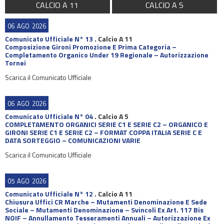
CALCIO A 11
CALCIO A 5
06
AGO
2026
Comunicato Ufficiale N° 13
.
Calcio A 11
Composizione Gironi Promozione E Prima Categoria –
Completamento Organico Under 19 Regionale – Autorizzazione
Tornei
Scarica il Comunicato Ufficiale
06
AGO
2026
Comunicato Ufficiale N° 04
.
Calcio A 5
COMPLETAMENTO ORGANICI SERIE C1 E SERIE C2 – ORGANICO E
GIRONI SERIE C1 E SERIE C2 – FORMAT COPPA ITALIA SERIE C E
DATA SORTEGGIO – COMUNICAZIONI VARIE
Scarica il Comunicato Ufficiale
05
AGO
2026
Comunicato Ufficiale N° 12
.
Calcio A 11
Chiusura Uffici CR Marche – Mutamenti Denominazione E Sede
Sociale – Mutamenti Denominazione – Svincoli Ex Art. 117 Bis
NOIF – Annullamento Tesseramenti Annuali – Autorizzazione Ex