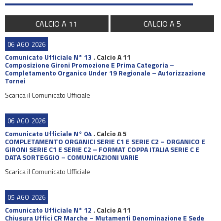
CALCIO A 11
CALCIO A 5
06
AGO
2026
Comunicato Ufficiale N° 13
.
Calcio A 11
Composizione Gironi Promozione E Prima Categoria –
Completamento Organico Under 19 Regionale – Autorizzazione
Tornei
Scarica il Comunicato Ufficiale
06
AGO
2026
Comunicato Ufficiale N° 04
.
Calcio A 5
COMPLETAMENTO ORGANICI SERIE C1 E SERIE C2 – ORGANICO E
GIRONI SERIE C1 E SERIE C2 – FORMAT COPPA ITALIA SERIE C E
DATA SORTEGGIO – COMUNICAZIONI VARIE
Scarica il Comunicato Ufficiale
05
AGO
2026
Comunicato Ufficiale N° 12
.
Calcio A 11
Chiusura Uffici CR Marche – Mutamenti Denominazione E Sede