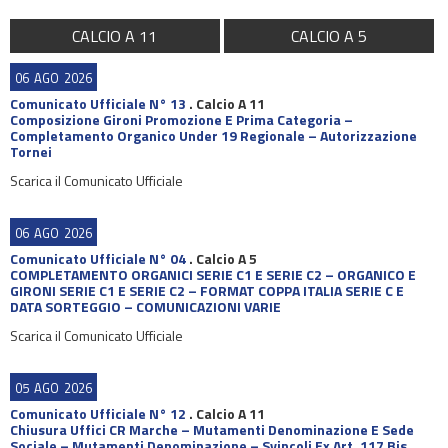
CALCIO A 11
CALCIO A 5
06
AGO
2026
Comunicato Ufficiale N° 13
.
Calcio A 11
Composizione Gironi Promozione E Prima Categoria –
Completamento Organico Under 19 Regionale – Autorizzazione
Tornei
Scarica il Comunicato Ufficiale
06
AGO
2026
Comunicato Ufficiale N° 04
.
Calcio A 5
COMPLETAMENTO ORGANICI SERIE C1 E SERIE C2 – ORGANICO E
GIRONI SERIE C1 E SERIE C2 – FORMAT COPPA ITALIA SERIE C E
DATA SORTEGGIO – COMUNICAZIONI VARIE
Scarica il Comunicato Ufficiale
05
AGO
2026
Comunicato Ufficiale N° 12
.
Calcio A 11
Chiusura Uffici CR Marche – Mutamenti Denominazione E Sede
Sociale – Mutamenti Denominazione – Svincoli Ex Art. 117 Bis