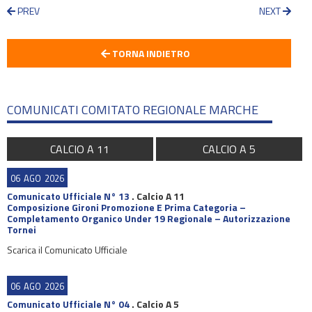
PREV
NEXT
TORNA INDIETRO
COMUNICATI COMITATO REGIONALE MARCHE
CALCIO A 11
CALCIO A 5
06
AGO
2026
Comunicato Ufficiale N° 13
.
Calcio A 11
Composizione Gironi Promozione E Prima Categoria –
Completamento Organico Under 19 Regionale – Autorizzazione
Tornei
Scarica il Comunicato Ufficiale
06
AGO
2026
Comunicato Ufficiale N° 04
.
Calcio A 5