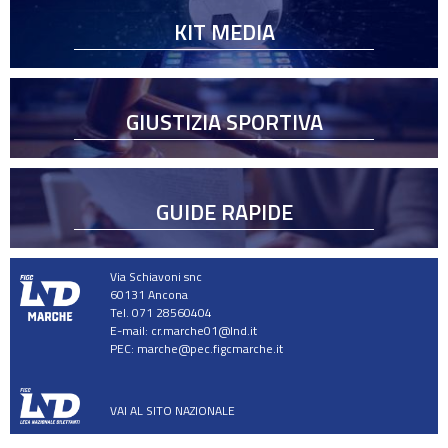
KIT MEDIA
GIUSTIZIA SPORTIVA
GUIDE RAPIDE
Via Schiavoni snc
60131 Ancona
Tel. 071 28560404
E-mail:
cr.marche01@lnd.it
PEC:
marche@pec.figcmarche.it
VAI AL SITO NAZIONALE