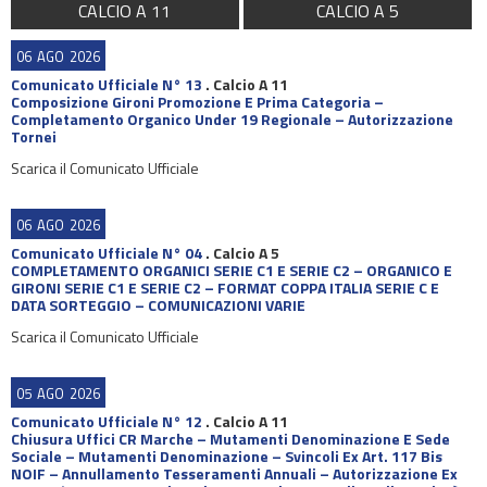
CALCIO A 11
CALCIO A 5
06
AGO
2026
Comunicato Ufficiale N° 13
.
Calcio A 11
Composizione Gironi Promozione E Prima Categoria –
Completamento Organico Under 19 Regionale – Autorizzazione
Tornei
Scarica il Comunicato Ufficiale
06
AGO
2026
Comunicato Ufficiale N° 04
.
Calcio A 5
COMPLETAMENTO ORGANICI SERIE C1 E SERIE C2 – ORGANICO E
GIRONI SERIE C1 E SERIE C2 – FORMAT COPPA ITALIA SERIE C E
DATA SORTEGGIO – COMUNICAZIONI VARIE
Scarica il Comunicato Ufficiale
05
AGO
2026
Comunicato Ufficiale N° 12
.
Calcio A 11
Chiusura Uffici CR Marche – Mutamenti Denominazione E Sede
Sociale – Mutamenti Denominazione – Svincoli Ex Art. 117 Bis
NOIF – Annullamento Tesseramenti Annuali – Autorizzazione Ex