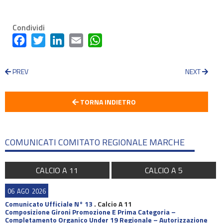
Condividi
Facebook
Twitter
LinkedIn
Email
WhatsApp
PREV
NEXT
TORNA INDIETRO
COMUNICATI COMITATO REGIONALE MARCHE
CALCIO A 11
CALCIO A 5
06
AGO
2026
Comunicato Ufficiale N° 13
.
Calcio A 11
Composizione Gironi Promozione E Prima Categoria –
Completamento Organico Under 19 Regionale – Autorizzazione