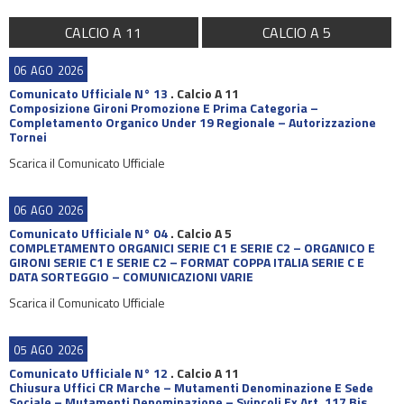
CALCIO A 11
CALCIO A 5
06
AGO
2026
Comunicato Ufficiale N° 13
.
Calcio A 11
Composizione Gironi Promozione E Prima Categoria –
Completamento Organico Under 19 Regionale – Autorizzazione
Tornei
Scarica il Comunicato Ufficiale
06
AGO
2026
Comunicato Ufficiale N° 04
.
Calcio A 5
COMPLETAMENTO ORGANICI SERIE C1 E SERIE C2 – ORGANICO E
GIRONI SERIE C1 E SERIE C2 – FORMAT COPPA ITALIA SERIE C E
DATA SORTEGGIO – COMUNICAZIONI VARIE
Scarica il Comunicato Ufficiale
05
AGO
2026
Comunicato Ufficiale N° 12
.
Calcio A 11
Chiusura Uffici CR Marche – Mutamenti Denominazione E Sede
Sociale – Mutamenti Denominazione – Svincoli Ex Art. 117 Bis