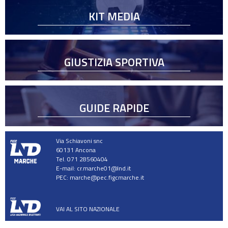
KIT MEDIA
GIUSTIZIA SPORTIVA
GUIDE RAPIDE
Via Schiavoni snc
60131 Ancona
Tel. 071 28560404
E-mail:
cr.marche01@lnd.it
PEC:
marche@pec.figcmarche.it
VAI AL SITO NAZIONALE