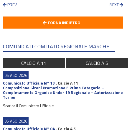
PREV
NEXT
TORNA INDIETRO
COMUNICATI COMITATO REGIONALE MARCHE
CALCIO A 11
CALCIO A 5
06
AGO
2026
Comunicato Ufficiale N° 13
.
Calcio A 11
Composizione Gironi Promozione E Prima Categoria –
Completamento Organico Under 19 Regionale – Autorizzazione
Tornei
Scarica il Comunicato Ufficiale
06
AGO
2026
Comunicato Ufficiale N° 04
.
Calcio A 5