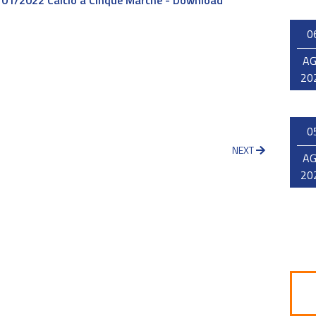
8/01/2022 Calcio a Cinque Marche - Download
0
A
20
0
NEXT
A
20