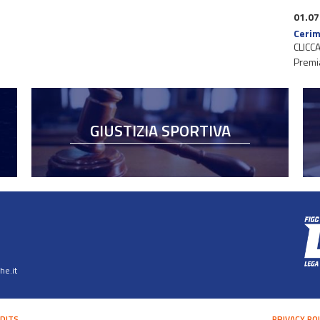
01.07
Cerim
CLICCA
Premi
GIUSTIZIA SPORTIVA
e.it
DITS
PRIVACY PO