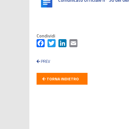
Comunicato Ufficiale n° 50 del 0
Condividi
Facebook
Twitter
LinkedIn
Email
PREV
TORNA INDIETRO