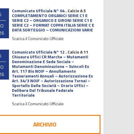
Comunicato Ufficiale N° 04
.
Calcio A 5
6
COMPLETAMENTO ORGANICI SERIE C1 E
SERIE C2 – ORGANICO E GIRONI SERIE C1 E
SERIE C2 – FORMAT COPPA ITALIA SERIE C E
GO
DATA SORTEGGIO – COMUNICAZIONI VARIE
26
Scarica il Comunicato Ufficiale
Comunicato Ufficiale N° 12
.
Calcio A 11
5
Chiusura Uffici CR Marche – Mutamenti
Denominazione E Sede Sociale –
Mutamenti Denominazione – Svincoli Ex
GO
Art. 117 Bis NOIF – Annullamento
26
Tesseramenti Annuali – Autorizzazione Ex
Art. 34/3 NOIF – Autorizzazione Tornei –
Sportello Delle Società – Orario Uffici –
Delibere Del Tribunale Federale
Territoriale
Scarica il Comunicato Ufficiale
ARCHIVIO