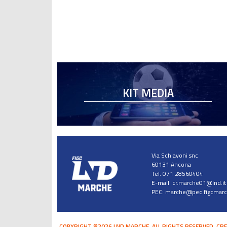
KIT MEDIA
Via Schiavoni snc
60131 Ancona
Tel. 071 28560404
E-mail:
cr.marche01@lnd.it
PEC:
marche@pec.figcmarch
COPYRIGHT ©2026 LND MARCHE. ALL RIGHTS RESERVED.
CRE