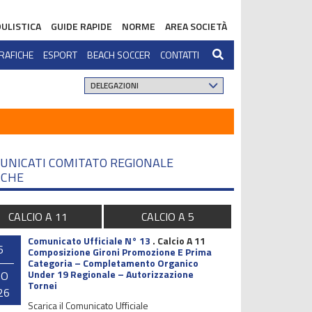
ULISTICA
GUIDE RAPIDE
NORME
AREA SOCIETÀ
RAFICHE
ESPORT
BEACH SOCCER
CONTATTI
UNICATI COMITATO REGIONALE
CHE
CALCIO A 11
CALCIO A 5
Comunicato Ufficiale N° 13
.
Calcio A 11
6
Composizione Gironi Promozione E Prima
Categoria – Completamento Organico
Under 19 Regionale – Autorizzazione
GO
Tornei
26
Scarica il Comunicato Ufficiale