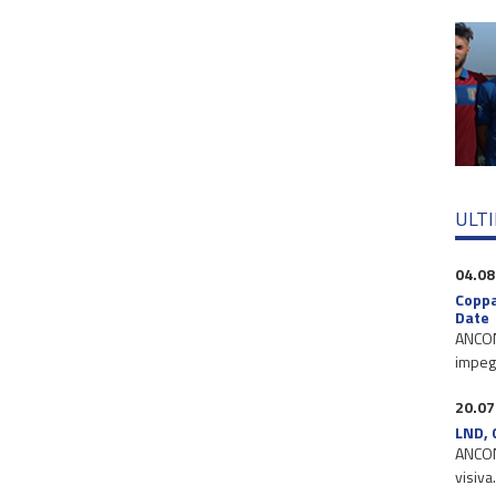
ULT
04.08
Coppa
Date
ANCONA
impegn
20.07
LND, 
ANCONA
visiva