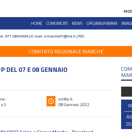
MOD
HOME
COMUNICATI
NEWS
ORGANIGRAMMA
ANAG
Tel. 071 28560404 | E-mail:
cr.marche01@lnd.it | PEC:
COMITATO REGIONALE MARCHE
 DEL 07 E 08 GENNAIO
COM
MAR
ne:
scritto il:
 a 5
08 Gennaio 2022
0
A
20