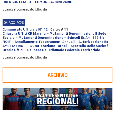
DATA SORTEGGIO – COMUNICAZIONI VARIE
Scarica il Comunicato Ufficiale
05
AGO
2026
Comunicato Ufficiale N° 12
.
Calcio A 11
Chiusura Uffici CR Marche – Mutamenti Denominazione E Sede
Sociale – Mutamenti Denominazione – Svincoli Ex Art. 117 Bis
NOIF – Annullamento Tesseramenti Annuali – Autorizzazione Ex
Art. 34/3 NOIF – Autorizzazione Tornei – Sportello Delle Società –
Orario Uffici – Delibere Del Tribunale Federale Territoriale
Scarica il Comunicato Ufficiale
ARCHIVIO