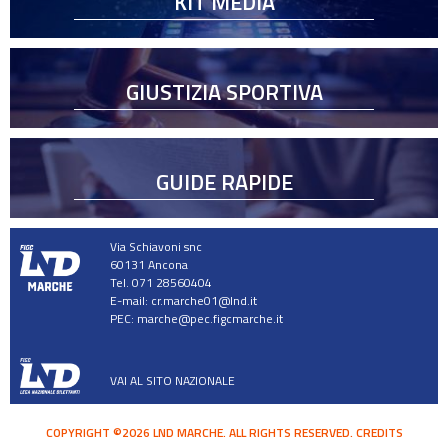
KIT MEDIA
GIUSTIZIA SPORTIVA
GUIDE RAPIDE
Via Schiavoni snc
60131 Ancona
Tel. 071 28560404
E-mail:
cr.marche01@lnd.it
PEC:
marche@pec.figcmarche.it
VAI AL SITO NAZIONALE
COPYRIGHT ©2026 LND MARCHE. ALL RIGHTS RESERVED.
CREDITS