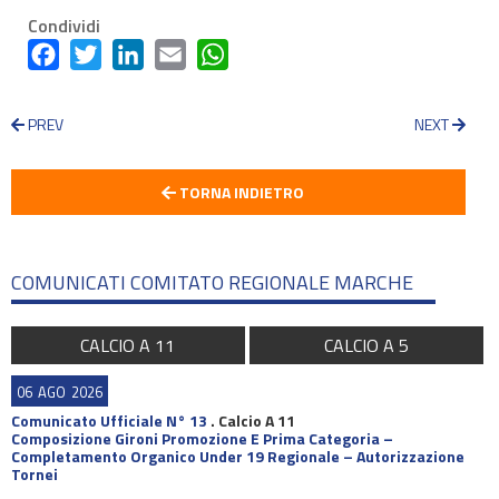
Condividi
Facebook
Twitter
LinkedIn
Email
WhatsApp
PREV
NEXT
TORNA INDIETRO
COMUNICATI COMITATO REGIONALE MARCHE
CALCIO A 11
CALCIO A 5
06
AGO
2026
Comunicato Ufficiale N° 13
.
Calcio A 11
Composizione Gironi Promozione E Prima Categoria –
Completamento Organico Under 19 Regionale – Autorizzazione
Tornei