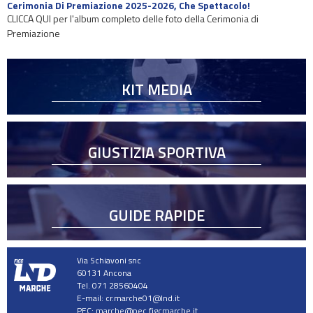
Cerimonia Di Premiazione 2025-2026, Che Spettacolo!
CLICCA QUI per l'album completo delle foto della Cerimonia di
Premiazione
KIT MEDIA
GIUSTIZIA SPORTIVA
GUIDE RAPIDE
Via Schiavoni snc
60131 Ancona
Tel. 071 28560404
E-mail:
cr.marche01@lnd.it
PEC:
marche@pec.figcmarche.it