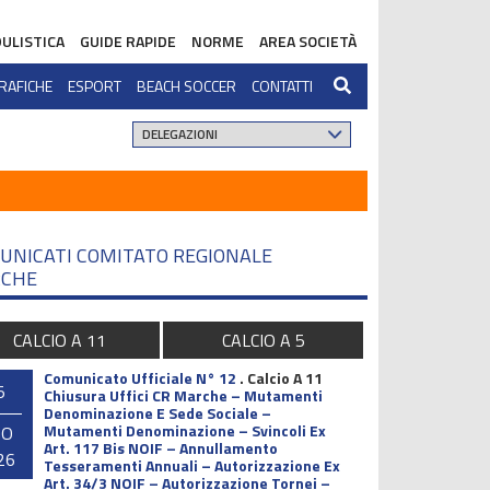
ULISTICA
GUIDE RAPIDE
NORME
AREA SOCIETÀ
RAFICHE
ESPORT
BEACH SOCCER
CONTATTI
UNICATI COMITATO REGIONALE
CHE
CALCIO A 11
CALCIO A 5
Comunicato Ufficiale N° 12
.
Calcio A 11
5
Chiusura Uffici CR Marche – Mutamenti
Denominazione E Sede Sociale –
Mutamenti Denominazione – Svincoli Ex
GO
Art. 117 Bis NOIF – Annullamento
26
Tesseramenti Annuali – Autorizzazione Ex
Art. 34/3 NOIF – Autorizzazione Tornei –