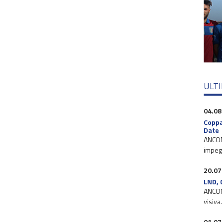
ULT
04.08
Coppa
Date
ANCONA
impegn
20.07
LND, 
ANCONA
visiva
01.07