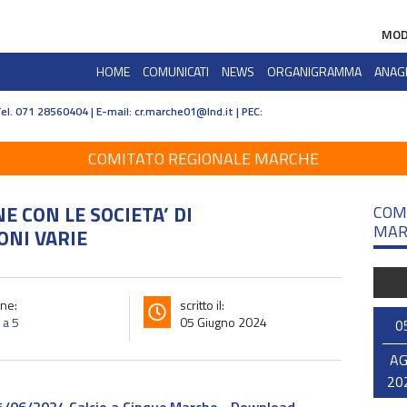
MOD
HOME
COMUNICATI
NEWS
ORGANIGRAMMA
ANAG
Tel. 071 28560404 | E-mail:
cr.marche01@lnd.it | PEC:
COMITATO REGIONALE MARCHE
 CON LE SOCIETA’ DI
COM
MAR
ONI VARIE
ne:
scritto il:
 a 5
05 Giugno 2024
0
A
20