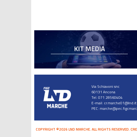
KIT MEDIA
Via Schiavoni snc
60131 Ancona
Tel. 071 28560404
E-mail:
cr.marche01@lnd.it
PEC:
marche@pec.figcmarch
COPYRIGHT ©2026 LND MARCHE. ALL RIGHTS RESERVED.
CRE