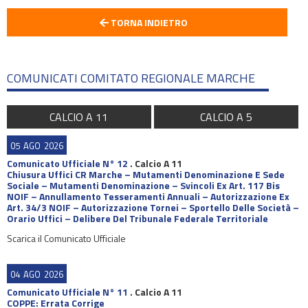
TORNA INDIETRO
COMUNICATI COMITATO REGIONALE MARCHE
CALCIO A 11
CALCIO A 5
05
AGO
2026
Comunicato Ufficiale N° 12
.
Calcio A 11
Chiusura Uffici CR Marche – Mutamenti Denominazione E Sede
Sociale – Mutamenti Denominazione – Svincoli Ex Art. 117 Bis
NOIF – Annullamento Tesseramenti Annuali – Autorizzazione Ex
Art. 34/3 NOIF – Autorizzazione Tornei – Sportello Delle Società –
Orario Uffici – Delibere Del Tribunale Federale Territoriale
Scarica il Comunicato Ufficiale
04
AGO
2026
Comunicato Ufficiale N° 11
.
Calcio A 11
COPPE: Errata Corrige