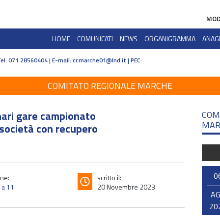
MOD
HOME
COMUNICATI
NEWS
ORGANIGRAMMA
ANAG
Tel. 071 28560404 | E-mail:
cr.marche01@lnd.it | PEC:
COMITATO REGIONALE MARCHE
inari gare campionato
COM
MAR
 società con recupero
0
ne:
scritto il:
o a 11
20 Novembre 2023
A
20