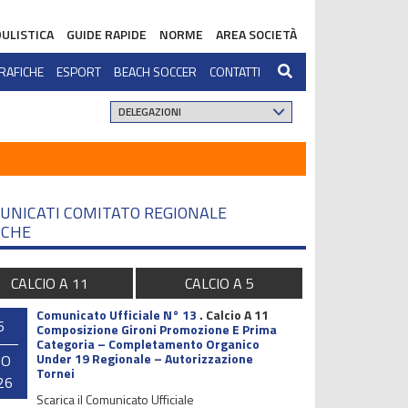
ULISTICA
GUIDE RAPIDE
NORME
AREA SOCIETÀ
RAFICHE
ESPORT
BEACH SOCCER
CONTATTI
UNICATI COMITATO REGIONALE
CHE
CALCIO A 11
CALCIO A 5
Comunicato Ufficiale N° 13
.
Calcio A 11
6
Composizione Gironi Promozione E Prima
Categoria – Completamento Organico
Under 19 Regionale – Autorizzazione
GO
Tornei
26
Scarica il Comunicato Ufficiale