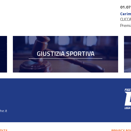
01.07
Cerim
CLICCA
Premi
GIUSTIZIA SPORTIVA
e.it
DITS
PRIVACY PO