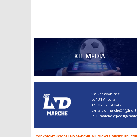
KIT MEDIA
Via Schiavoni snc
60131 Ancona
Tel. 071 28560404
E-mail:
cr.marche01@lnd.it
PEC:
marche@pec.figcmarch
COPYRIGHT ©2026 LND MARCHE. ALL RIGHTS RESERVED.
CRE