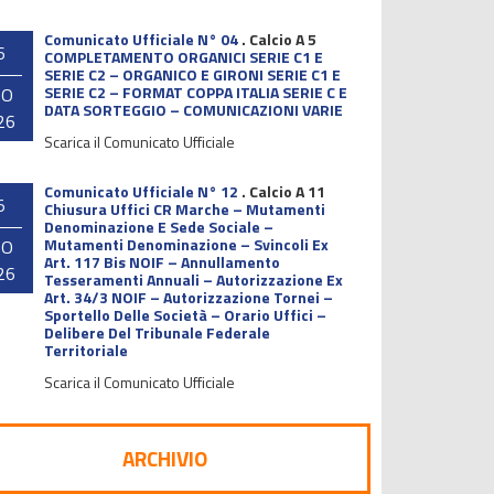
Comunicato Ufficiale N° 04
.
Calcio A 5
6
COMPLETAMENTO ORGANICI SERIE C1 E
SERIE C2 – ORGANICO E GIRONI SERIE C1 E
SERIE C2 – FORMAT COPPA ITALIA SERIE C E
GO
DATA SORTEGGIO – COMUNICAZIONI VARIE
26
Scarica il Comunicato Ufficiale
Comunicato Ufficiale N° 12
.
Calcio A 11
5
Chiusura Uffici CR Marche – Mutamenti
Denominazione E Sede Sociale –
Mutamenti Denominazione – Svincoli Ex
GO
Art. 117 Bis NOIF – Annullamento
26
Tesseramenti Annuali – Autorizzazione Ex
Art. 34/3 NOIF – Autorizzazione Tornei –
Sportello Delle Società – Orario Uffici –
Delibere Del Tribunale Federale
Territoriale
Scarica il Comunicato Ufficiale
ARCHIVIO