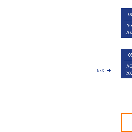
0
A
20
0
A
NEXT
20