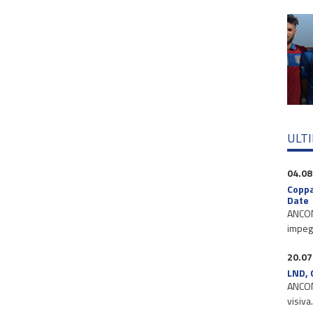
ULT
04.08
Coppa
Date
ANCONA
impegn
20.07
LND, 
ANCONA
visiva