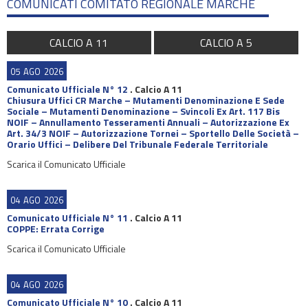
COMUNICATI COMITATO REGIONALE MARCHE
CALCIO A 11
CALCIO A 5
05
AGO
2026
Comunicato Ufficiale N° 12
.
Calcio A 11
Chiusura Uffici CR Marche – Mutamenti Denominazione E Sede
Sociale – Mutamenti Denominazione – Svincoli Ex Art. 117 Bis
NOIF – Annullamento Tesseramenti Annuali – Autorizzazione Ex
Art. 34/3 NOIF – Autorizzazione Tornei – Sportello Delle Società –
Orario Uffici – Delibere Del Tribunale Federale Territoriale
Scarica il Comunicato Ufficiale
04
AGO
2026
Comunicato Ufficiale N° 11
.
Calcio A 11
COPPE: Errata Corrige
Scarica il Comunicato Ufficiale
04
AGO
2026
Comunicato Ufficiale N° 10
.
Calcio A 11