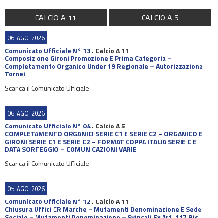
CALCIO A 11
CALCIO A 5
06
AGO
2026
Comunicato Ufficiale N° 13
.
Calcio A 11
Composizione Gironi Promozione E Prima Categoria –
Completamento Organico Under 19 Regionale – Autorizzazione
Tornei
Scarica il Comunicato Ufficiale
06
AGO
2026
Comunicato Ufficiale N° 04
.
Calcio A 5
COMPLETAMENTO ORGANICI SERIE C1 E SERIE C2 – ORGANICO E
GIRONI SERIE C1 E SERIE C2 – FORMAT COPPA ITALIA SERIE C E
DATA SORTEGGIO – COMUNICAZIONI VARIE
Scarica il Comunicato Ufficiale
05
AGO
2026
Comunicato Ufficiale N° 12
.
Calcio A 11
Chiusura Uffici CR Marche – Mutamenti Denominazione E Sede
Sociale – Mutamenti Denominazione – Svincoli Ex Art. 117 Bis