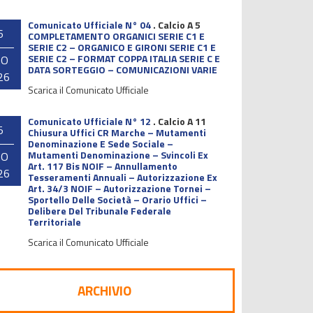
Comunicato Ufficiale N° 04
.
Calcio A 5
6
COMPLETAMENTO ORGANICI SERIE C1 E
SERIE C2 – ORGANICO E GIRONI SERIE C1 E
SERIE C2 – FORMAT COPPA ITALIA SERIE C E
GO
DATA SORTEGGIO – COMUNICAZIONI VARIE
26
Scarica il Comunicato Ufficiale
Comunicato Ufficiale N° 12
.
Calcio A 11
5
Chiusura Uffici CR Marche – Mutamenti
Denominazione E Sede Sociale –
Mutamenti Denominazione – Svincoli Ex
GO
Art. 117 Bis NOIF – Annullamento
26
Tesseramenti Annuali – Autorizzazione Ex
Art. 34/3 NOIF – Autorizzazione Tornei –
Sportello Delle Società – Orario Uffici –
Delibere Del Tribunale Federale
Territoriale
Scarica il Comunicato Ufficiale
ARCHIVIO