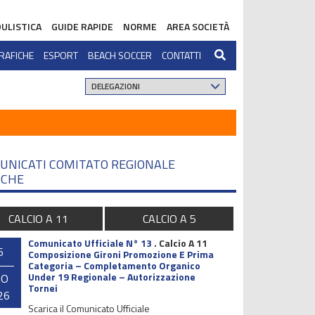
ULISTICA
GUIDE RAPIDE
NORME
AREA SOCIETÀ
RAFICHE
ESPORT
BEACH SOCCER
CONTATTI
UNICATI COMITATO REGIONALE
CHE
CALCIO A 11
CALCIO A 5
Comunicato Ufficiale N° 13
.
Calcio A 11
6
Composizione Gironi Promozione E Prima
Categoria – Completamento Organico
Under 19 Regionale – Autorizzazione
GO
Tornei
26
Scarica il Comunicato Ufficiale