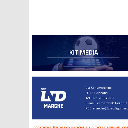
KIT MEDIA
Via Schiavoni snc
60131 Ancona
Tel. 071 28560404
E-mail:
cr.marche01@lnd.it
PEC:
marche@pec.figcmarch
COPYRIGHT ©2026 LND MARCHE. ALL RIGHTS RESERVED.
CRE