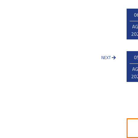
0
A
20
0
NEXT
A
20