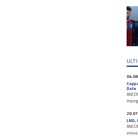
ULT
04.08
Coppa
Date
ANCONA
impegn
20.07
LND, 
ANCONA
visiva