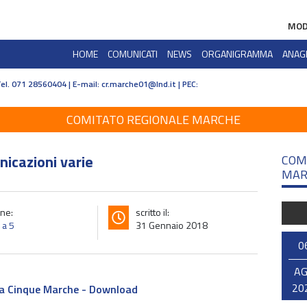
MOD
HOME
COMUNICATI
NEWS
ORGANIGRAMMA
ANAG
Tel. 071 28560404 | E-mail:
cr.marche01@lnd.it | PEC:
COMITATO REGIONALE MARCHE
nicazioni varie
COM
MAR
ne:
scritto il:
 a 5
31 Gennaio 2018
0
A
20
 a Cinque Marche - Download