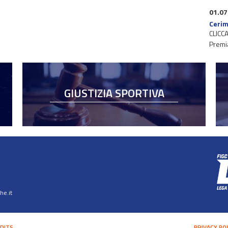
01.07
Cerim
CLICCA
Premi
GIUSTIZIA SPORTIVA
e.it
DITS
PRIVACY PO