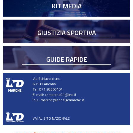
KIT MEDIA
GIUSTIZIA SPORTIVA
GUIDE RAPIDE
Via Schiavoni snc
60131 Ancona
Tel. 071 28560404
E-mail:
cr.marche01@lnd.it
PEC:
marche@pec.figcmarche.it
VAI AL SITO NAZIONALE