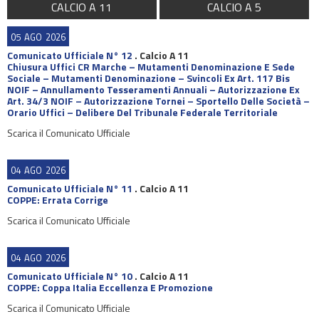
CALCIO A 11
CALCIO A 5
05
AGO
2026
Comunicato Ufficiale N° 12
.
Calcio A 11
Chiusura Uffici CR Marche – Mutamenti Denominazione E Sede
Sociale – Mutamenti Denominazione – Svincoli Ex Art. 117 Bis
NOIF – Annullamento Tesseramenti Annuali – Autorizzazione Ex
Art. 34/3 NOIF – Autorizzazione Tornei – Sportello Delle Società –
Orario Uffici – Delibere Del Tribunale Federale Territoriale
Scarica il Comunicato Ufficiale
04
AGO
2026
Comunicato Ufficiale N° 11
.
Calcio A 11
COPPE: Errata Corrige
Scarica il Comunicato Ufficiale
04
AGO
2026
Comunicato Ufficiale N° 10
.
Calcio A 11
COPPE: Coppa Italia Eccellenza E Promozione
Scarica il Comunicato Ufficiale