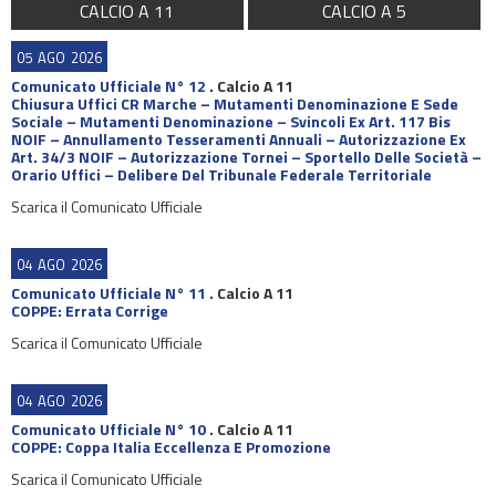
CALCIO A 11
CALCIO A 5
05
AGO
2026
Comunicato Ufficiale N° 12
.
Calcio A 11
Chiusura Uffici CR Marche – Mutamenti Denominazione E Sede
Sociale – Mutamenti Denominazione – Svincoli Ex Art. 117 Bis
NOIF – Annullamento Tesseramenti Annuali – Autorizzazione Ex
Art. 34/3 NOIF – Autorizzazione Tornei – Sportello Delle Società –
Orario Uffici – Delibere Del Tribunale Federale Territoriale
Scarica il Comunicato Ufficiale
04
AGO
2026
Comunicato Ufficiale N° 11
.
Calcio A 11
COPPE: Errata Corrige
Scarica il Comunicato Ufficiale
04
AGO
2026
Comunicato Ufficiale N° 10
.
Calcio A 11
COPPE: Coppa Italia Eccellenza E Promozione
Scarica il Comunicato Ufficiale