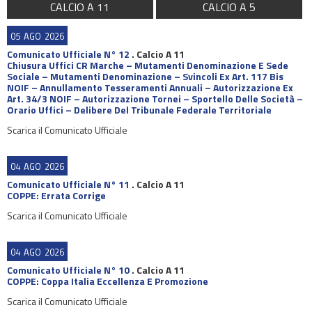
CALCIO A 11
CALCIO A 5
05
AGO
2026
Comunicato Ufficiale N° 12
.
Calcio A 11
Chiusura Uffici CR Marche – Mutamenti Denominazione E Sede
Sociale – Mutamenti Denominazione – Svincoli Ex Art. 117 Bis
NOIF – Annullamento Tesseramenti Annuali – Autorizzazione Ex
Art. 34/3 NOIF – Autorizzazione Tornei – Sportello Delle Società –
Orario Uffici – Delibere Del Tribunale Federale Territoriale
Scarica il Comunicato Ufficiale
04
AGO
2026
Comunicato Ufficiale N° 11
.
Calcio A 11
COPPE: Errata Corrige
Scarica il Comunicato Ufficiale
04
AGO
2026
Comunicato Ufficiale N° 10
.
Calcio A 11
COPPE: Coppa Italia Eccellenza E Promozione
Scarica il Comunicato Ufficiale