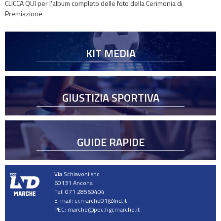
CLICCA QUI per l'album completo delle foto della Cerimonia di
Premiazione
KIT MEDIA
GIUSTIZIA SPORTIVA
GUIDE RAPIDE
Via Schiavoni snc
60131 Ancona
Tel. 071 28560404
E-mail:
cr.marche01@lnd.it
PEC:
marche@pec.figcmarche.it