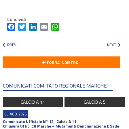
Condividi
Facebook
Twitter
LinkedIn
Email
WhatsApp
PREV
NEXT
TORNA INDIETRO
COMUNICATI COMITATO REGIONALE MARCHE
CALCIO A 11
CALCIO A 5
05
AGO
2026
Comunicato Ufficiale N° 12
.
Calcio A 11
Chiusura Uffici CR Marche – Mutamenti Denominazione E Sede