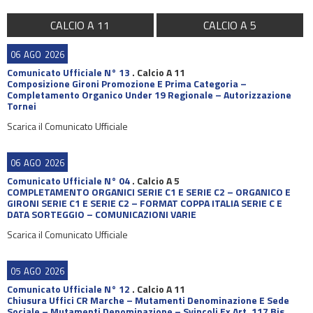
CALCIO A 11
CALCIO A 5
06
AGO
2026
Comunicato Ufficiale N° 13
.
Calcio A 11
Composizione Gironi Promozione E Prima Categoria –
Completamento Organico Under 19 Regionale – Autorizzazione
Tornei
Scarica il Comunicato Ufficiale
06
AGO
2026
Comunicato Ufficiale N° 04
.
Calcio A 5
COMPLETAMENTO ORGANICI SERIE C1 E SERIE C2 – ORGANICO E
GIRONI SERIE C1 E SERIE C2 – FORMAT COPPA ITALIA SERIE C E
DATA SORTEGGIO – COMUNICAZIONI VARIE
Scarica il Comunicato Ufficiale
05
AGO
2026
Comunicato Ufficiale N° 12
.
Calcio A 11
Chiusura Uffici CR Marche – Mutamenti Denominazione E Sede
Sociale – Mutamenti Denominazione – Svincoli Ex Art. 117 Bis