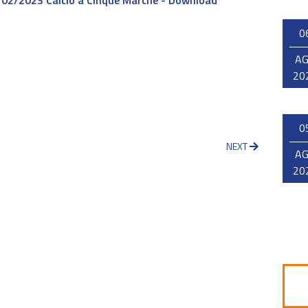
3/02/2023 Calcio a Cinque Marche - Download
0
A
20
0
NEXT
A
20