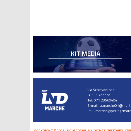
KIT MEDIA
Via Schiavoni snc
60131 Ancona
Tel. 071 28560404
E-mail:
cr.marche01@lnd.it
PEC:
marche@pec.figcmarch
COPYRIGHT ©2026 LND MARCHE. ALL RIGHTS RESERVED.
CRE