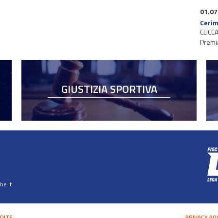
01.07
Cerim
CLICCA
Premi
GIUSTIZIA SPORTIVA
e.it
DITS
PRIVACY PO