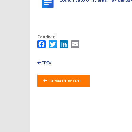
Comunicato Ufficiale n° 87 del 0
Condividi
Facebook
Twitter
LinkedIn
Email
PREV
TORNA INDIETRO