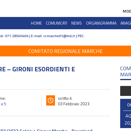
MOD
HOME
COMUNICATI
NEWS
ORGANIGRAMMA
ANAG
Tel. 071 28560404 | E-mail:
cr.marche01@lnd.it | PEC:
COMITATO REGIONALE MARCHE
E – GIRONI ESORDIENTI E
COM
MAR
ne:
scritto il:
 a 5
03 Febbraio 2023
0
A
20