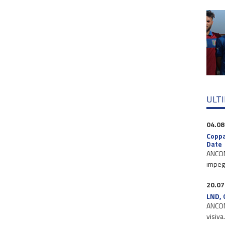
ULT
04.08
Coppa
Date
ANCONA
impegn
20.07
LND, 
ANCONA
visiva