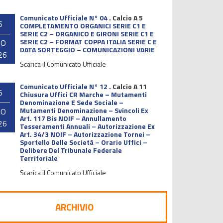
Comunicato Ufficiale N° 04
.
Calcio A 5
6
COMPLETAMENTO ORGANICI SERIE C1 E
SERIE C2 – ORGANICO E GIRONI SERIE C1 E
SERIE C2 – FORMAT COPPA ITALIA SERIE C E
GO
DATA SORTEGGIO – COMUNICAZIONI VARIE
26
Scarica il Comunicato Ufficiale
Comunicato Ufficiale N° 12
.
Calcio A 11
5
Chiusura Uffici CR Marche – Mutamenti
Denominazione E Sede Sociale –
Mutamenti Denominazione – Svincoli Ex
GO
Art. 117 Bis NOIF – Annullamento
26
Tesseramenti Annuali – Autorizzazione Ex
Art. 34/3 NOIF – Autorizzazione Tornei –
Sportello Delle Società – Orario Uffici –
Delibere Del Tribunale Federale
Territoriale
Scarica il Comunicato Ufficiale
ARCHIVIO