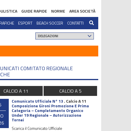
ULISTICA
GUIDE RAPIDE
NORME
AREA SOCIETÀ
RAFICHE
ESPORT
BEACH SOCCER
CONTATTI
UNICATI COMITATO REGIONALE
CHE
CALCIO A 11
CALCIO A 5
Comunicato Ufficiale N° 13
.
Calcio A 11
6
Composizione Gironi Promozione E Prima
Categoria – Completamento Organico
Under 19 Regionale – Autorizzazione
GO
Tornei
26
Scarica il Comunicato Ufficiale