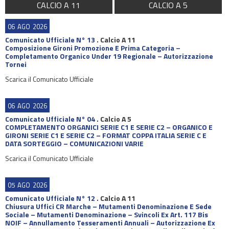
CALCIO A 11
CALCIO A 5
06
AGO
2026
Comunicato Ufficiale N° 13
.
Calcio A 11
Composizione Gironi Promozione E Prima Categoria –
Completamento Organico Under 19 Regionale – Autorizzazione
Tornei
Scarica il Comunicato Ufficiale
06
AGO
2026
Comunicato Ufficiale N° 04
.
Calcio A 5
COMPLETAMENTO ORGANICI SERIE C1 E SERIE C2 – ORGANICO E
GIRONI SERIE C1 E SERIE C2 – FORMAT COPPA ITALIA SERIE C E
DATA SORTEGGIO – COMUNICAZIONI VARIE
Scarica il Comunicato Ufficiale
05
AGO
2026
Comunicato Ufficiale N° 12
.
Calcio A 11
Chiusura Uffici CR Marche – Mutamenti Denominazione E Sede
Sociale – Mutamenti Denominazione – Svincoli Ex Art. 117 Bis
NOIF – Annullamento Tesseramenti Annuali – Autorizzazione Ex