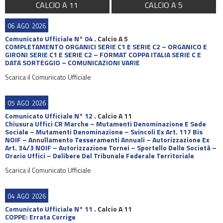
CALCIO A 11
CALCIO A 5
06
AGO
2026
Comunicato Ufficiale N° 04
.
Calcio A 5
COMPLETAMENTO ORGANICI SERIE C1 E SERIE C2 – ORGANICO E
GIRONI SERIE C1 E SERIE C2 – FORMAT COPPA ITALIA SERIE C E
DATA SORTEGGIO – COMUNICAZIONI VARIE
Scarica il Comunicato Ufficiale
05
AGO
2026
Comunicato Ufficiale N° 12
.
Calcio A 11
Chiusura Uffici CR Marche – Mutamenti Denominazione E Sede
Sociale – Mutamenti Denominazione – Svincoli Ex Art. 117 Bis
NOIF – Annullamento Tesseramenti Annuali – Autorizzazione Ex
Art. 34/3 NOIF – Autorizzazione Tornei – Sportello Delle Società –
Orario Uffici – Delibere Del Tribunale Federale Territoriale
Scarica il Comunicato Ufficiale
04
AGO
2026
Comunicato Ufficiale N° 11
.
Calcio A 11
COPPE: Errata Corrige