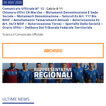
05
AGO
2026
Comunicato Ufficiale N° 12
.
Calcio A 11
Chiusura Uffici CR Marche – Mutamenti Denominazione E Sede
Sociale – Mutamenti Denominazione – Svincoli Ex Art. 117 Bis
NOIF – Annullamento Tesseramenti Annuali – Autorizzazione Ex
Art. 34/3 NOIF – Autorizzazione Tornei – Sportello Delle Società –
Orario Uffici – Delibere Del Tribunale Federale Territoriale
Scarica il Comunicato Ufficiale
ARCHIVIO
ULTIME NEWS