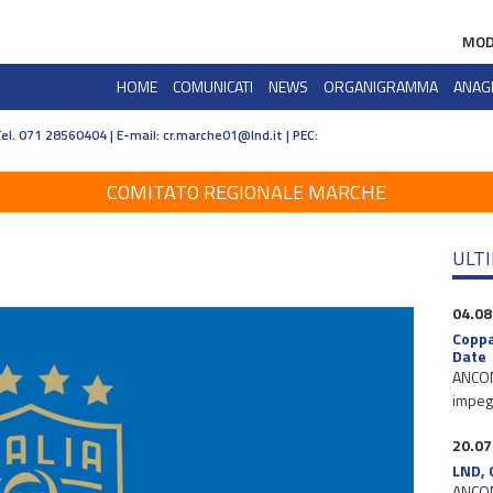
MOD
HOME
COMUNICATI
NEWS
ORGANIGRAMMA
ANAG
Tel. 071 28560404 | E-mail:
cr.marche01@lnd.it | PEC:
COMITATO REGIONALE MARCHE
ULT
04.08
Coppa
Date
ANCONA
impegn
20.07
LND, 
ANCONA