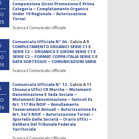
6
Composizione Gironi Promozione E Prima
Categoria – Completamento Organico
Under 19 Regionale – Autorizzazione
GO
Tornei
26
Scarica il Comunicato Ufficiale
Comunicato Ufficiale N° 04
.
Calcio A 5
6
COMPLETAMENTO ORGANICI SERIE C1 E
SERIE C2 – ORGANICO E GIRONI SERIE C1 E
SERIE C2 – FORMAT COPPA ITALIA SERIE C E
GO
DATA SORTEGGIO – COMUNICAZIONI VARIE
26
Scarica il Comunicato Ufficiale
Comunicato Ufficiale N° 12
.
Calcio A 11
5
Chiusura Uffici CR Marche – Mutamenti
Denominazione E Sede Sociale –
Mutamenti Denominazione – Svincoli Ex
GO
Art. 117 Bis NOIF – Annullamento
26
Tesseramenti Annuali – Autorizzazione Ex
Art. 34/3 NOIF – Autorizzazione Tornei –
Sportello Delle Società – Orario Uffici –
Delibere Del Tribunale Federale
Territoriale
Scarica il Comunicato Ufficiale