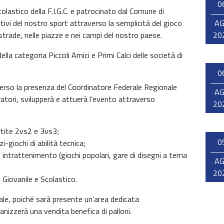
0
olastico della F.I.G.C. e patrocinato dal Comune di
itivi del nostro sport attraverso la semplicità del gioco
A
strade, nelle piazze e nei campi del nostro paese.
20
lla categoria Piccoli Amici e Primi Calci delle società di
0
rso la presenza del Coordinatore Federale Regionale
A
ratori, svilupperà e attuerà l’evento attraverso
20
rtite 2vs2 e 3vs3;
0
i-giochi di abilità tecnica;
i intrattenimento (giochi popolari, gare di disegni a tema
A
20
 Giovanile e Scolastico.
le, poiché sarà presente un’area dedicata
anizzerà una vendita benefica di palloni.