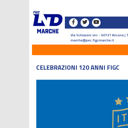
Via Schiavoni snc - 60131 Ancona | 
marche@pec.figcmarche.it
CELEBRAZIONI 120 ANNI FIGC