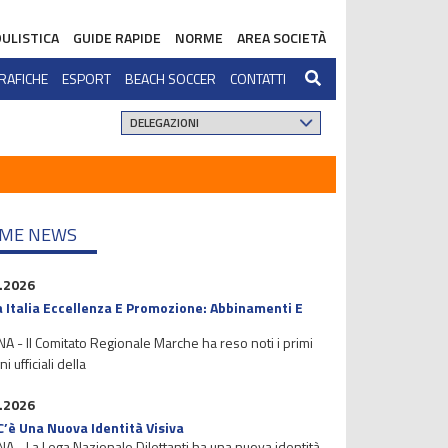
ULISTICA
GUIDE RAPIDE
NORME
AREA SOCIETÀ
RAFICHE
ESPORT
BEACH SOCCER
CONTATTI
IME NEWS
.2026
 Italia Eccellenza E Promozione: Abbinamenti E
 - Il Comitato Regionale Marche ha reso noti i primi
i ufficiali della
.2026
C’è Una Nuova Identità Visiva
 - La Lega Nazionale Dilettanti ha una nuova identità