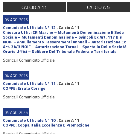
CALCIO A 11
CALCIO A 5
05
AGO
2026
Comunicato Ufficiale N° 12
.
Calcio A 11
Chiusura Uffici CR Marche – Mutamenti Denominazione E Sede
Sociale – Mutamenti Denominazione – Svincoli Ex Art. 117 Bis
NOIF – Annullamento Tesseramenti Annuali – Autorizzazione Ex
Art. 34/3 NOIF – Autorizzazione Tornei – Sportello Delle Società –
Orario Uffici – Delibere Del Tribunale Federale Territoriale
Scarica il Comunicato Ufficiale
04
AGO
2026
Comunicato Ufficiale N° 11
.
Calcio A 11
COPPE: Errata Corrige
Scarica il Comunicato Ufficiale
04
AGO
2026
Comunicato Ufficiale N° 10
.
Calcio A 11
COPPE: Coppa Italia Eccellenza E Promozione
Scarica il Comunicato Ufficiale