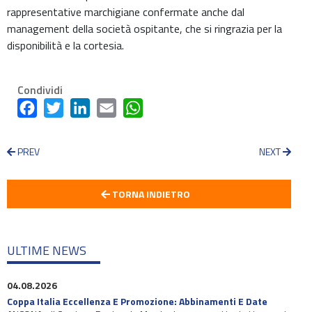
rappresentative marchigiane confermate anche dal
management della società ospitante, che si ringrazia per la
disponibilità e la cortesia.
Condividi
Facebook
Twitter
LinkedIn
Email
WhatsApp
PREV
NEXT
TORNA INDIETRO
ULTIME NEWS
04.08.2026
Coppa Italia Eccellenza E Promozione: Abbinamenti E Date