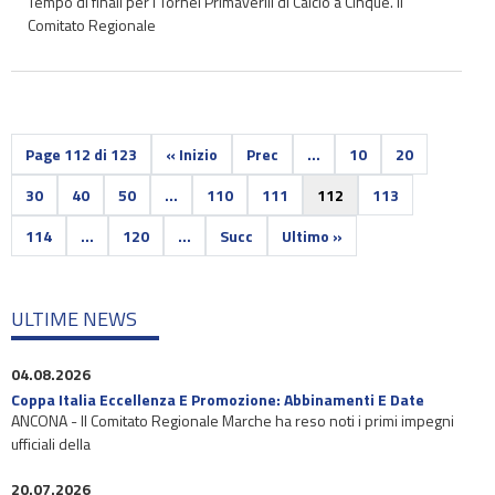
Tempo di finali per i Tornei Primaverili di Calcio a Cinque. Il
Comitato Regionale
Page 112 di 123
« Inizio
Prec
...
10
20
30
40
50
...
110
111
112
113
114
...
120
...
Succ
Ultimo »
ULTIME NEWS
04.08.2026
Coppa Italia Eccellenza E Promozione: Abbinamenti E Date
ANCONA - Il Comitato Regionale Marche ha reso noti i primi impegni
ufficiali della
20.07.2026