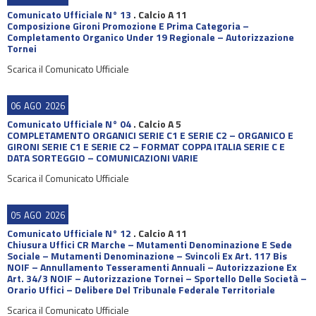
Comunicato Ufficiale N° 13
.
Calcio A 11
Composizione Gironi Promozione E Prima Categoria –
Completamento Organico Under 19 Regionale – Autorizzazione
Tornei
Scarica il Comunicato Ufficiale
06
AGO
2026
Comunicato Ufficiale N° 04
.
Calcio A 5
COMPLETAMENTO ORGANICI SERIE C1 E SERIE C2 – ORGANICO E
GIRONI SERIE C1 E SERIE C2 – FORMAT COPPA ITALIA SERIE C E
DATA SORTEGGIO – COMUNICAZIONI VARIE
Scarica il Comunicato Ufficiale
05
AGO
2026
Comunicato Ufficiale N° 12
.
Calcio A 11
Chiusura Uffici CR Marche – Mutamenti Denominazione E Sede
Sociale – Mutamenti Denominazione – Svincoli Ex Art. 117 Bis
NOIF – Annullamento Tesseramenti Annuali – Autorizzazione Ex
Art. 34/3 NOIF – Autorizzazione Tornei – Sportello Delle Società –
Orario Uffici – Delibere Del Tribunale Federale Territoriale
Scarica il Comunicato Ufficiale