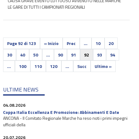
CAUSA GRAVE EVENTO LUTTUOSO AVVENUTO NELLE MARCHE
LE GARE DI TUTTI I CAMPIONATI REGIONALI
Page 92 di 123
« Inizio
Prec
...
10
20
30
40
50
...
90
91
92
93
94
...
100
110
120
...
Succ
Ultimo »
ULTIME NEWS
04.08.2026
Coppa Italia Eccellenza E Promozione: Abbinamenti E Date
ANCONA - Il Comitato Regionale Marche ha reso noti i primi impegni
ufficiali della
20.07.2026