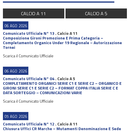
CALCIO A 11
CALCIO A 5
06
AGO
2026
Comunicato Ufficiale N° 13
.
Calcio A 11
Composizione Gironi Promozione E Prima Categoria –
Completamento Organico Under 19 Regionale – Autorizzazione
Tornei
Scarica il Comunicato Ufficiale
06
AGO
2026
Comunicato Ufficiale N° 04
.
Calcio A 5
COMPLETAMENTO ORGANICI SERIE C1 E SERIE C2 – ORGANICO E
GIRONI SERIE C1 E SERIE C2 – FORMAT COPPA ITALIA SERIE C E
DATA SORTEGGIO – COMUNICAZIONI VARIE
Scarica il Comunicato Ufficiale
05
AGO
2026
Comunicato Ufficiale N° 12
.
Calcio A 11
Chiusura Uffici CR Marche – Mutamenti Denominazione E Sede