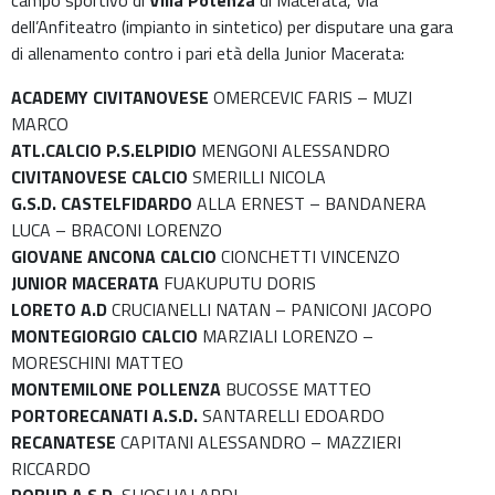
campo sportivo di
Villa Potenza
di Macerata, Via
dell’Anfiteatro (impianto in sintetico) per disputare una gara
di allenamento contro i pari età della Junior Macerata:
ACADEMY CIVITANOVESE
OMERCEVIC FARIS – MUZI
MARCO
ATL.CALCIO P.S.ELPIDIO
MENGONI ALESSANDRO
CIVITANOVESE CALCIO
SMERILLI NICOLA
G.S.D. CASTELFIDARDO
ALLA ERNEST – BANDANERA
LUCA – BRACONI LORENZO
GIOVANE ANCONA CALCIO
CIONCHETTI VINCENZO
JUNIOR MACERATA
FUAKUPUTU DORIS
LORETO A.D
CRUCIANELLI NATAN – PANICONI JACOPO
MONTEGIORGIO CALCIO
MARZIALI LORENZO –
MORESCHINI MATTEO
MONTEMILONE POLLENZA
BUCOSSE MATTEO
PORTORECANATI A.S.D.
SANTARELLI EDOARDO
RECANATESE
CAPITANI ALESSANDRO – MAZZIERI
RICCARDO