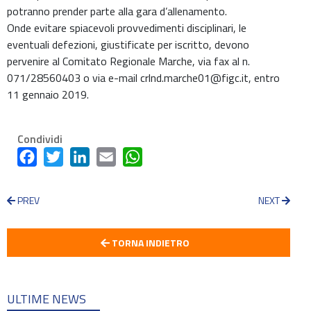
potranno prender parte alla gara d’allenamento.
Onde evitare spiacevoli provvedimenti disciplinari, le
eventuali defezioni, giustificate per iscritto, devono
pervenire al Comitato Regionale Marche, via fax al n.
071/28560403 o via e-mail crlnd.marche01@figc.it, entro
11 gennaio 2019.
Condividi
Facebook
Twitter
LinkedIn
Email
WhatsApp
PREV
NEXT
TORNA INDIETRO
ULTIME NEWS