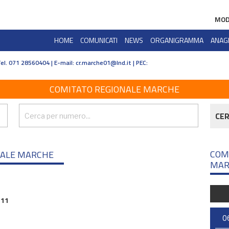
MOD
HOME
COMUNICATI
NEWS
ORGANIGRAMMA
ANAG
Tel. 071 28560404 | E-mail:
cr.marche01@lnd.it | PEC:
COMITATO REGIONALE MARCHE
CE
COM
NALE MARCHE
MAR
 11
0