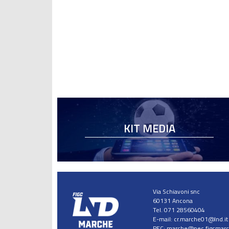
KIT MEDIA
Via Schiavoni snc
60131 Ancona
Tel. 071 28560404
E-mail:
cr.marche01@lnd.it
PEC:
marche@pec.figcmarch