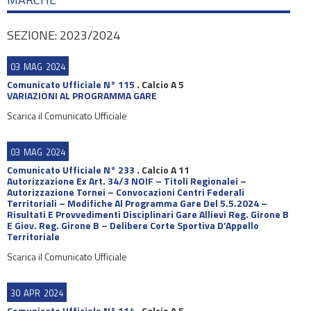
SEZIONE: 2023/2024
03
MAG
2024
Comunicato Ufficiale N° 115
.
Calcio A 5
VARIAZIONI AL PROGRAMMA GARE
Scarica il Comunicato Ufficiale
03
MAG
2024
Comunicato Ufficiale N° 233
.
Calcio A 11
Autorizzazione Ex Art. 34/3 NOIF – Titoli Regionalei –
Autorizzazione Tornei – Convocazioni Centri Federali
Territoriali – Modifiche Al Programma Gare Del 5.5.2024 –
Risultati E Provvedimenti Disciplinari Gare Allievi Reg. Girone B
E Giov. Reg. Girone B – Delibere Corte Sportiva D’Appello
Territoriale
Scarica il Comunicato Ufficiale
30
APR
2024
Comunicato Ufficiale N° 114
.
Calcio A 5