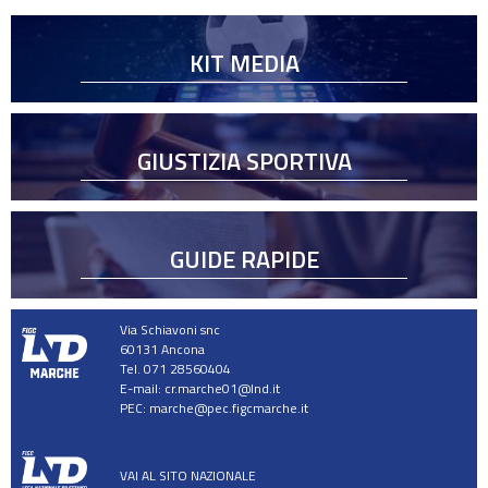
KIT MEDIA
GIUSTIZIA SPORTIVA
GUIDE RAPIDE
Via Schiavoni snc
60131 Ancona
Tel. 071 28560404
E-mail:
cr.marche01@lnd.it
PEC:
marche@pec.figcmarche.it
VAI AL SITO NAZIONALE