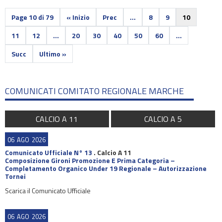
Page 10 di 79
« Inizio
Prec
...
8
9
10
11
12
...
20
30
40
50
60
...
Succ
Ultimo »
COMUNICATI COMITATO REGIONALE MARCHE
CALCIO A 11
CALCIO A 5
06
AGO
2026
Comunicato Ufficiale N° 13
.
Calcio A 11
Composizione Gironi Promozione E Prima Categoria –
Completamento Organico Under 19 Regionale – Autorizzazione
Tornei
Scarica il Comunicato Ufficiale
06
AGO
2026