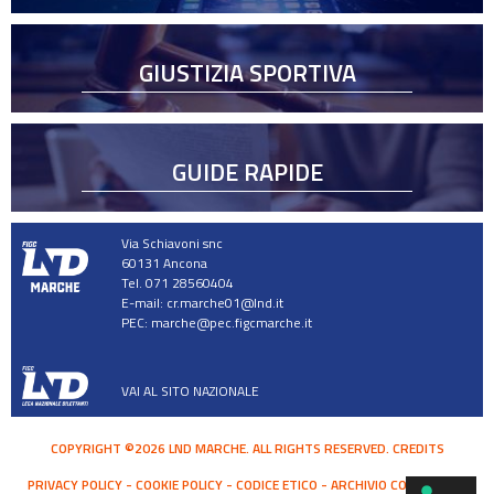
GIUSTIZIA SPORTIVA
GUIDE RAPIDE
Via Schiavoni snc
60131 Ancona
Tel. 071 28560404
E-mail:
cr.marche01@lnd.it
PEC:
marche@pec.figcmarche.it
VAI AL SITO NAZIONALE
COPYRIGHT ©2026 LND MARCHE. ALL RIGHTS RESERVED.
CREDITS
PRIVACY POLICY
COOKIE POLICY
CODICE ETICO
ARCHIVIO COMUNICATI