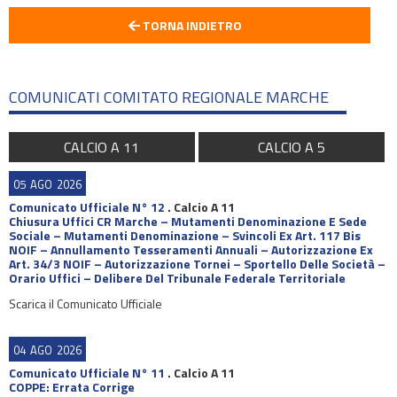
TORNA INDIETRO
COMUNICATI COMITATO REGIONALE MARCHE
CALCIO A 11
CALCIO A 5
05
AGO
2026
Comunicato Ufficiale N° 12
.
Calcio A 11
Chiusura Uffici CR Marche – Mutamenti Denominazione E Sede
Sociale – Mutamenti Denominazione – Svincoli Ex Art. 117 Bis
NOIF – Annullamento Tesseramenti Annuali – Autorizzazione Ex
Art. 34/3 NOIF – Autorizzazione Tornei – Sportello Delle Società –
Orario Uffici – Delibere Del Tribunale Federale Territoriale
Scarica il Comunicato Ufficiale
04
AGO
2026
Comunicato Ufficiale N° 11
.
Calcio A 11
COPPE: Errata Corrige